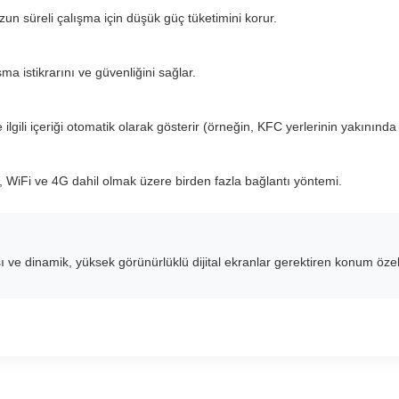
un süreli çalışma için düşük güç tüketimini korur.
şma istikrarını ve güvenliğini sağlar.
 ilgili içeriği otomatik olarak gösterir (örneğin, KFC yerlerinin yakını
5, WiFi ve 4G dahil olmak üzere birden fazla bağlantı yöntemi.
sı ve dinamik, yüksek görünürlüklü dijital ekranlar gerektiren konum ö