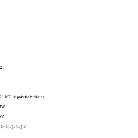
21
21 KG’lık paketle birlikte)
25W
6V
4G (İsteğe bağlı)