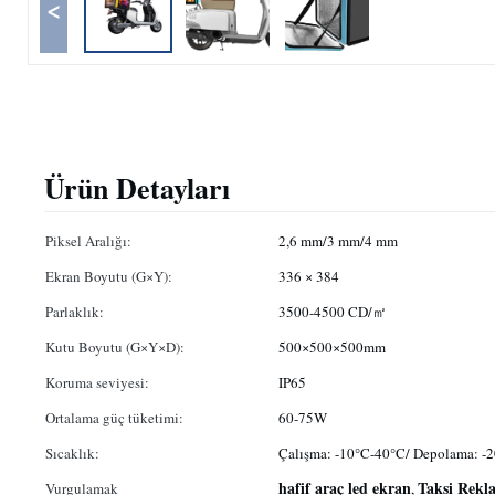
<
Ürün Detayları
Piksel Aralığı:
2,6 mm/3 mm/4 mm
Ekran Boyutu (G×Y):
336 × 384
Parlaklık:
3500-4500 CD/㎡
Kutu Boyutu (G×Y×D):
500×500×500mm
Koruma seviyesi:
IP65
Ortalama güç tüketimi:
60-75W
Sıcaklık:
Çalışma: -10°C-40°C/ Depolama: -
hafif araç led ekran
Taksi Rekla
Vurgulamak
,