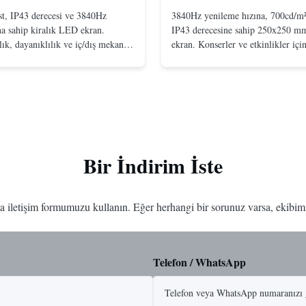
st, IP43 derecesi ve 3840Hz
3840Hz yenileme hızına, 700cd/m²
na sahip kiralık LED ekran.
IP43 derecesine sahip 250x250 m
ık, dayanıklılık ve iç/dış mekan
ekran. Konserler ve etkinlikler için
 kolay kurulumuyla etkinlikler için
yüksek netlik, dayanıklılık ve kola
sunar.
Bir İndirim İste
a iletişim formumuzu kullanın. Eğer herhangi bir sorunuz varsa, ekibimiz
Telefon / WhatsApp