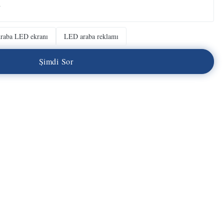
n
raba LED ekranı
LED araba reklamı
Ş
i
m
d
i
S
o
r