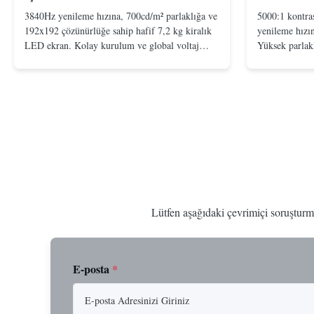
3840Hz yenileme hızına, 700cd/m² parlaklığa ve
5000:1 kontra
192x192 çözünürlüğe sahip hafif 7,2 kg kiralık
yenileme hızı
LED ekran. Kolay kurulum ve global voltaj
Yüksek parlakl
uyumluluğu (AC100-240V) ile canlı etkinlikler
kullanımı için
için idealdir.
idealdir.
Lütfen aşağıdaki çevrimiçi soruşturm
E-posta
*