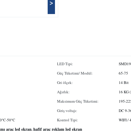
>
LED Tipi:
SMD19
Güç Tüketimi/ Modül:
65-75
Gri ölçek:
14 Bit
Ağırlık:
16 KG (
Maksimum Güç Tüketimi:
195-2
Giriş voltajı:
DC 9-3
20°C-50°C
Kontrol Tipi:
WIFI / 
mı araç led ekran
hafif araç reklam led ekran
,