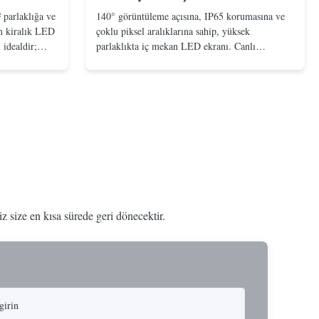
 parlaklığa ve
140° görüntüleme açısına, IP65 korumasına ve
m kiralık LED
çoklu piksel aralıklarına sahip, yüksek
 idealdir;
parlaklıkta iç mekan LED ekranı. Canlı
y taşıma
görselleri ve güvenilir performansıyla alışveriş
merkezleri, havaalanları ve oditoryumlar için
idealdir.
 size en kısa sürede geri dönecektir.