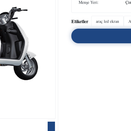
Menşe Yeri:
Çi
Etiketler
araç led ekran
A