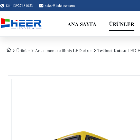
86--13927481053
sales@ledcheer.com
ANA SAYFA
ÜRÜNLER
Ürünler
Araca monte edilmiş LED ekran
Teslimat Kutusu LED Ek