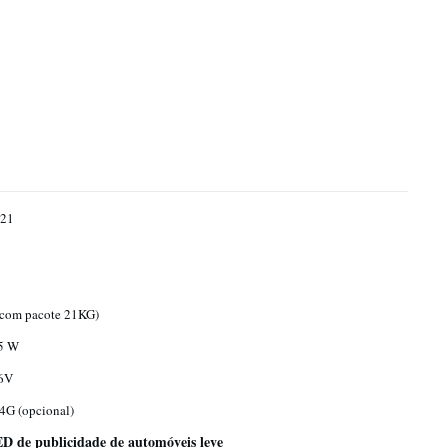
21
(com pacote 21KG)
5 W
6V
 4G (opcional)
D de publicidade de automóveis leve