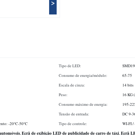
>
Tipo de LED:
SMD19
Consumo de energia/módulo:
65-75
Escala de cinza:
14 bits
Peso:
16 KG 
Consumo máximo de energia:
195-22
Tensão de entrada:
DC 9-3
ento: -20℃-50℃
Tipo de controle:
WI-FI /
 automóveis
Ecrã de exibição LED de publicidade de carro de táxi
Ecrã LE
,
,