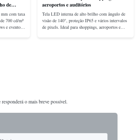
lho de
aeroportos e auditórios
0 mm com taxa
Tela LED interna de alto brilho com ângulo de
 de 700 cd/m²
visão de 140°, proteção IP65 e vários intervalos
ows e eventos,
de pixels. Ideal para shoppings, aeroportos e
e e fácil
auditórios com visuais vibrantes e desempenho
confiável.
e responderá o mais breve possível.