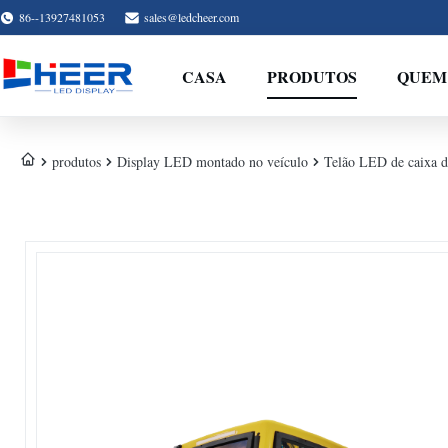
86--13927481053
sales@ledcheer.com
CASA
PRODUTOS
QUEM
produtos
Display LED montado no veículo
Telão LED de caixa d