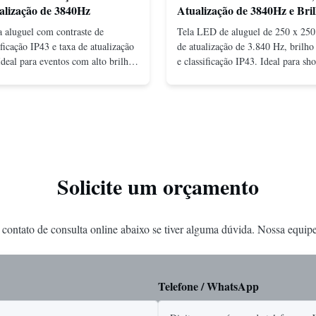
alização de 3840Hz
Atualização de 3840Hz e Bri
700cd/M2
 aluguel com contraste de
Tela LED de aluguel de 250 x 25
ificação IP43 e taxa de atualização
de atualização de 3.840 Hz, brilho
deal para eventos com alto brilho,
e classificação IP43. Ideal para sh
 fácil configuração para uso
oferecendo alta clareza, durabilidad
o.
transporte.
Solicite um orçamento
 contato de consulta online abaixo se tiver alguma dúvida. Nossa equip
Telefone / WhatsApp