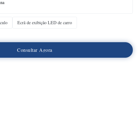
ina
culo
Ecrã de exibição LED de carro
C
o
n
s
u
l
t
a
r
A
g
o
r
a