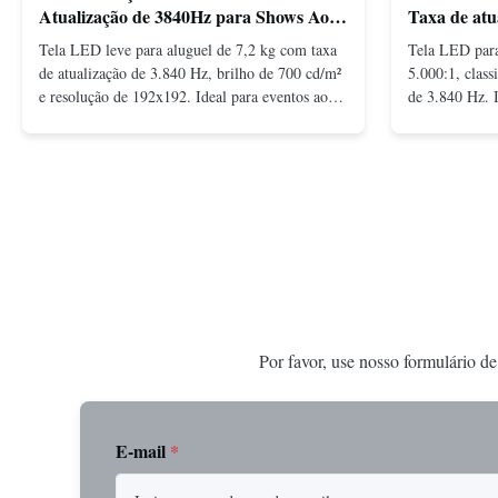
Atualização de 3840Hz para Shows Ao
Taxa de atu
Vivo
Tela LED leve para aluguel de 7,2 kg com taxa
Tela LED para
de atualização de 3.840 Hz, brilho de 700 cd/m²
5.000:1, class
e resolução de 192x192. Ideal para eventos ao
de 3.840 Hz. I
vivo com fácil instalação e compatibilidade de
durabilidade e
tensão global (AC100-240V).
interno/extern
Por favor, use nosso formulário de
E-mail
*