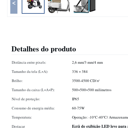
<
Detalhes do produto
Distância entre pixels:
2,6 mm/3 mm/4 mm
Tamanho da tela (L×A):
336 × 384
Brilho:
3500-4500 CD/㎡
Tamanho da caixa (L×A×P):
500×500×500 milímetros
Nível de proteção:
IP65
Consumo de energia média:
60-75W
Temperatura:
Operação: -10℃-40℃/ Armazenam
Ecrã de exibição LED leve para
Destacar