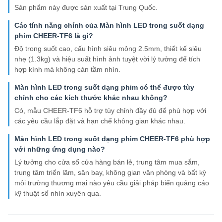
Sản phẩm này được sản xuất tại Trung Quốc.
Các tính năng chính của Màn hình LED trong suốt dạng
phim CHEER-TF6 là gì?
Độ trong suốt cao, cấu hình siêu mỏng 2.5mm, thiết kế siêu
nhẹ (1.3kg) và hiệu suất hình ảnh tuyệt vời lý tưởng để tích
hợp kính mà không cản tầm nhìn.
Màn hình LED trong suốt dạng phim có thể được tùy
chỉnh cho các kích thước khác nhau không?
Có, mẫu CHEER-TF6 hỗ trợ tùy chỉnh đầy đủ để phù hợp với
các yêu cầu lắp đặt và hạn chế không gian khác nhau.
Màn hình LED trong suốt dạng phim CHEER-TF6 phù hợp
với những ứng dụng nào?
Lý tưởng cho cửa sổ cửa hàng bán lẻ, trung tâm mua sắm,
trung tâm triển lãm, sân bay, không gian văn phòng và bất kỳ
môi trường thương mại nào yêu cầu giải pháp biển quảng cáo
kỹ thuật số nhìn xuyên qua.