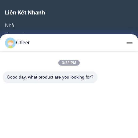
Liên Kết Nhanh
Nhà
Sản Phẩm
Cheer
Về Chúng Tôi
Tham Quan Nhà Máy
3:22 PM
Kiểm Soát Chất Lượng
Good day, what product are you looking for?
Liên Hệ Chúng Tôi
Tin Tức
Giải Pháp
CHỨNG MINH
Đi Theo Chúng Tôi.