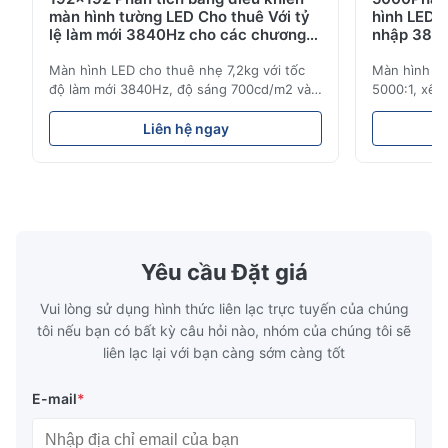
màn hình tường LED Cho thuê Với tỷ
hình LED 
lệ làm mới 3840Hz cho các chương
nhập 3840
trình trực tiếp
Màn hình LED cho thuê nhẹ 7,2kg với tốc
Màn hình LE
độ làm mới 3840Hz, độ sáng 700cd/m2 và
5000:1, xếp
độ phân giải 192x192. Lý tưởng cho các sự
3840Hz. Lý 
kiện trực tiếp với khả năng lắp đặt dễ dàng
sáng cao, đ
Liên hệ ngay
và khả năng tương thích điện áp toàn cầu
để sử dụng 
(AC100-240V).
Yêu cầu Đặt giá
Vui lòng sử dụng hình thức liên lạc trực tuyến của chúng
tôi nếu bạn có bất kỳ câu hỏi nào, nhóm của chúng tôi sẽ
liên lạc lại với bạn càng sớm càng tốt
E-mail
*