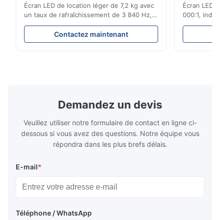
Écran LED de location léger de 7,2 kg avec
Écran LED d
un taux de rafraîchissement de 3 840 Hz,
000:1, indic
une luminosité de 700 cd/m² et une
rafraîchiss
résolution de 192 x 192. Idéal pour les
les événeme
Contactez maintenant
C
événements en direct avec une installation
élevée, une 
facile et une compatibilité de tension
facile pour 
globale (AC100-240V).
intérieure/e
Demandez un devis
Veuillez utiliser notre formulaire de contact en ligne ci-
dessous si vous avez des questions. Notre équipe vous
répondra dans les plus brefs délais.
E-mail
*
Téléphone / WhatsApp