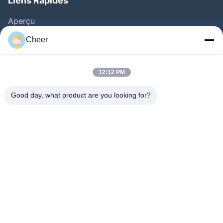
Liens Rapides
Aperçu
Produits
Cheer
A Propos De Nous
Visite D'usine
12:12 PM
Contrôle De La Qualité
Good day, what product are you looking for?
Contact
Nouvelles
Solution
FAQ
Suivez-Nous!