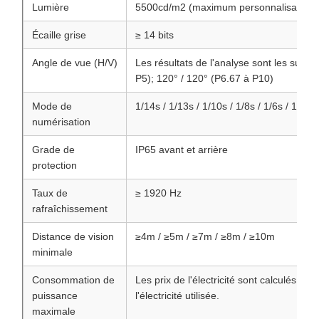
Lumière
5500cd/m2 (maximum personnalisable 
Écaille grise
≥ 14 bits
Angle de vue (H/V)
Les résultats de l'analyse sont les suiva
P5); 120° / 120° (P6.67 à P10)
Mode de
1/14s / 1/13s / 1/10s / 1/8s / 1/6s / 1/5s /
numérisation
Grade de
IP65 avant et arrière
protection
Taux de
≥ 1920 Hz
rafraîchissement
Distance de vision
≥4m / ≥5m / ≥7m / ≥8m / ≥10m
minimale
Consommation de
Les prix de l'électricité sont calculés sur
puissance
l'électricité utilisée.
maximale