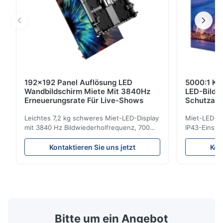
192x192 Panel Auflösung LED
5000:1 Ko
Wandbildschirm Miete Mit 3840Hz
LED-Bilds
Erneuerungsrate Für Live-Shows
Schutzar
Bildwiede
Leichtes 7,2 kg schweres Miet-LED-Display
Miet-LED-Di
mit 3840 Hz Bildwiederholfrequenz, 700
IP43-Einstu
cd/m² Helligkeit und 192 x 192 Auflösung.
Bildwiederho
Ideal für Live-Events mit einfacher
Veranstaltun
Kontaktieren Sie uns jetzt
Kon
Installation und globaler
Haltbarkeit 
Spannungskompatibilität (AC100–240 V).
den Innen-
Bitte um ein Angebot