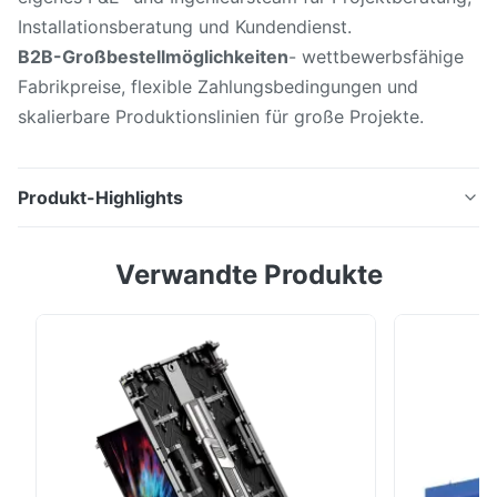
Installationsberatung und Kundendienst.
B2B-Großbestellmöglichkeiten
- wettbewerbsfähige
Fabrikpreise, flexible Zahlungsbedingungen und
skalierbare Produktionslinien für große Projekte.
Produkt-Highlights
UnsereAußen-Fest-LED-Display Proist eine robuste,
Verwandte Produkte
leistungsstarke LED-Videowand für kommerzielle
Anwendungen und DOOH (Digital Out Of Home)Diese
Pro-Serie kombiniert eine überlegene Helligkeit,
zuverlässiger Wetterschutz, modulare Skalierbarkeit
und flexible Wartung Einzelhandelsfassaden,
Verkehrskn...