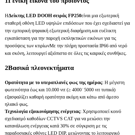
1Γενική εικόνα του προϊόντος
Η
Δείκτης LED DOOH σειράς FP250
είναι μια εξωτερική
σταθερή οθόνη LED υψηλών επιδόσεων που έχει σχεδιαστεί για
την εμπορική ψηφιακή εξωτερική διαφήμιση.και ευέλικτη
εγκατάσταση για την παροχή εκπληκτικών εικόνων για τις
προσόψεις των κτιρίωνΜε την πλήρη προστασία IP66 από νερό
και σκόνη, λειτουργεί αξιόπιστα σε όλες τις καιρικές συνθήκες.
2Βασικά πλεονεκτήματα
Ορατότητα με το υπεραπλανές φως της ημέρας
: Η μέγιστη
φωτεινότητα έως και 10.000 νιτ (≥ 4000 ̇ 5000 νιτ τυπικά)
εξασφαλίζει καθαρή ορατότητα ακόμη και κάτω από άμεσο
ηλιακό φως.
Τεχνολογία εξοικονόμησης ενέργειας
: Χρησιμοποιεί κοινό
σχεδιασμό καθοδίων CCTVS CAT για να μειώσει την
κατανάλωση ενέργειας κατά 30% σε σύγκριση με τις
παραδοσιακές οθόνες LED DIP, μειώνοντας το λειτουργικό