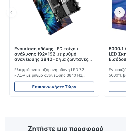
Ενοικίαση οθόνης LED τοίχου
5000:1 Αν
ανάλυσης 192x192 με ρυθμό
LED Σκην
ανανέωσης 3840Hz για ζωντανές
Εισόδου 
εκδηλώσεις
3840Hz
Ελαφριά ενοικιαζόμενη οθόνη LED 7,2
Ενοικιαζόμε
κιλών με ρυθμό ανανέωσης 3840 Hz,
5000:1, βαθ
φωτεινότητα 700 cd/m² και ανάλυση
ανανέωσης 3
192x192. Ιδανικό για ζωντανές εκδηλώσεις
εκδηλώσεις
Επικοινωνήστε Τώρα
Ε
με εύκολη εγκατάσταση και παγκόσμια
ανθεκτικότη
συμβατότητα τάσης (AC100-240V).
εσωτερική/
Ζητήστε μια προσφορά