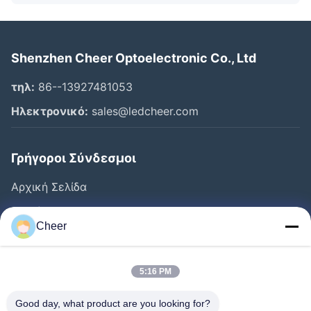
Shenzhen Cheer Optoelectronic Co., Ltd
τηλ:
86--13927481053
Ηλεκτρονικό:
sales@ledcheer.com
Γρήγοροι Σύνδεσμοι
Αρχική Σελίδα
Προϊόντα
Cheer
Σχετικά Με Εμάς
Γύρος Εργοστασίων
5:16 PM
Ποιοτικός Έλεγχος
Good day, what product are you looking for?
Επαφή