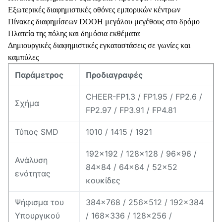
Εξωτερικές διαφημιστικές οθόνες εμπορικών κέντρων
Πίνακες διαφημίσεων DOOH μεγάλου μεγέθους στο δρόμο
Πλατεία της πόλης και δημόσια εκθέματα
Δημιουργικές διαφημιστικές εγκαταστάσεις σε γωνίες και
καμπύλες
Παράμετρος
Προδιαγραφές
CHEER-FP1.3 / FP1.95 / FP2.6 /
Σχήμα
FP2.97 / FP3.91 / FP4.81
Τύπος SMD
1010 / 1415 / 1921
192×192 / 128×128 / 96×96 /
Ανάλυση
84×84 / 64×64 / 52×52
ενότητας
κουκίδες
Ψήφισμα του
384×768 / 256×512 / 192×384
Υπουργικού
/ 168×336 / 128×256 /