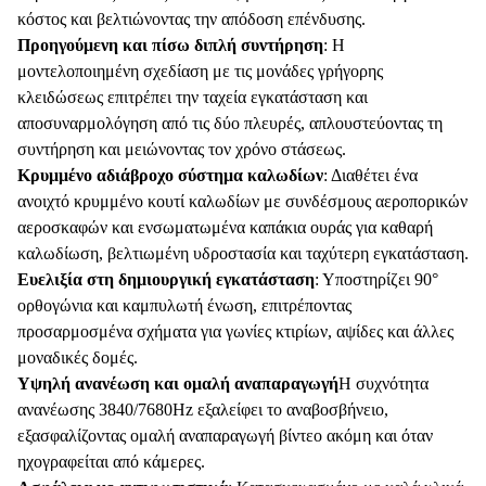
κόστος και βελτιώνοντας την απόδοση επένδυσης.
Προηγούμενη και πίσω διπλή συντήρηση
: Η
μοντελοποιημένη σχεδίαση με τις μονάδες γρήγορης
κλειδώσεως επιτρέπει την ταχεία εγκατάσταση και
αποσυναρμολόγηση από τις δύο πλευρές, απλουστεύοντας τη
συντήρηση και μειώνοντας τον χρόνο στάσεως.
Κρυμμένο αδιάβροχο σύστημα καλωδίων
: Διαθέτει ένα
ανοιχτό κρυμμένο κουτί καλωδίων με συνδέσμους αεροπορικών
αεροσκαφών και ενσωματωμένα καπάκια ουράς για καθαρή
καλωδίωση, βελτιωμένη υδροστασία και ταχύτερη εγκατάσταση.
Ευελιξία στη δημιουργική εγκατάσταση
: Υποστηρίζει 90°
ορθογώνια και καμπυλωτή ένωση, επιτρέποντας
προσαρμοσμένα σχήματα για γωνίες κτιρίων, αψίδες και άλλες
μοναδικές δομές.
Υψηλή ανανέωση και ομαλή αναπαραγωγή
Η συχνότητα
ανανέωσης 3840/7680Hz εξαλείφει το αναβοσβήνειο,
εξασφαλίζοντας ομαλή αναπαραγωγή βίντεο ακόμη και όταν
ηχογραφείται από κάμερες.