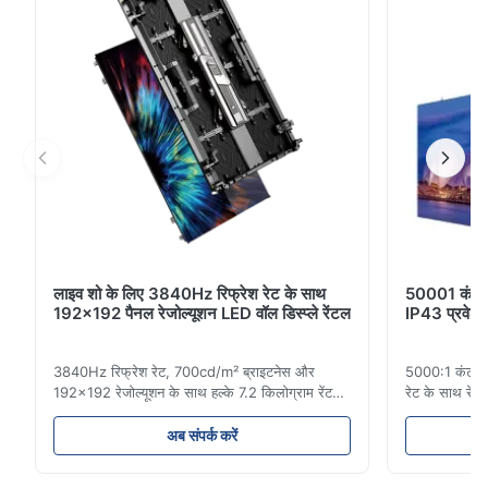
लाइव शो के लिए 3840Hz रिफ्रेश रेट के साथ
50001 कंट्रास
192x192 पैनल रेजोल्यूशन LED वॉल डिस्प्ले रेंटल
IP43 प्रवेश 
3840Hz रिफ्रेश रेट, 700cd/m² ब्राइटनेस और
5000:1 कंट्रा
192x192 रेजोल्यूशन के साथ हल्के 7.2 किलोग्राम रेंटल
रेट के साथ रेंट
एलईडी डिस्प्ले। आसान इंस्टालेशन और वैश्विक वोल्टेज
और इनडोर/आउट
अनुकूलता (AC100-240V) के साथ लाइव इवेंट के लिए
कार्यक्रमों के 
अब संपर्क करें
आदर्श।