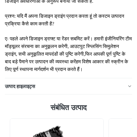
डिजाइन अवधारणाओं के अनुरूप बनाया जा सकता है.
प्रश्न: यदि मैं अपना डिजाइन ड्राइंग प्रदान करता हूं तो कस्टम उत्पादन
प्रक्रिया कैसे काम करती है?
एः पहले अपने डिजाइन ड्राफ्ट या रेंडर सबमिट करें। हमारी इंजीनियरिंग टीम
मॉड्यूलर संरचना का अनुकूलन करेगी, आउटपुट स्प्लिसिंग सिमुलेशन
ड्राइंग, सभी अनुकूलित मापदंडों की पुष्टि करेगी,फिर आपकी पूर्ण पुष्टि के
बाद बड़े पैमाने पर उत्पादन की व्यवस्था करेंहम विशेष आकार की स्क्रीन के
लिए पूर्ण स्थापना मार्गदर्शन भी प्रदान करते हैं।
उत्पाद हाइलाइट्स
अनुकूलित रचनात्मक एलईडी डिस्प्ले त्रिकोण, तुरही, अक्षर और गोले
संबंधित उत्पाद
सहित असीमित विशेष आकृतियों का समर्थन करता है। 3840Hz हाई
रिफ्रेश, ऊर्जा-बचत डिजाइन, फ्रंट और रियर रखरखाव और अग्निरोधी
सामग्री से सुसज्जित, यह किसी भी परिदृश्य के लिए अद्वितीय आकर्षक
दृश्य प्रदान करता है।