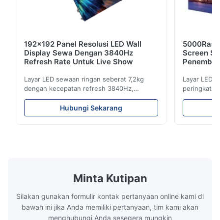
192x192 Panel Resolusi LED Wall
5000Rasio
Display Sewa Dengan 3840Hz
Screen Se
Refresh Rate Untuk Live Show
Penembus
Refresh
Layar LED sewaan ringan seberat 7,2kg
Layar LED s
dengan kecepatan refresh 3840Hz,
peringkat I
kecerahan 700cd/m², dan resolusi 192x192.
3840Hz. Ide
Ideal untuk acara langsung dengan
kecerahan t
Hubungi Sekarang
pemasangan mudah dan kompatibilitas
pengaturan
tegangan global (AC100-240V).
dalam/luar 
Minta Kutipan
Silakan gunakan formulir kontak pertanyaan online kami di
bawah ini jika Anda memiliki pertanyaan, tim kami akan
menghubungi Anda sesegera mungkin