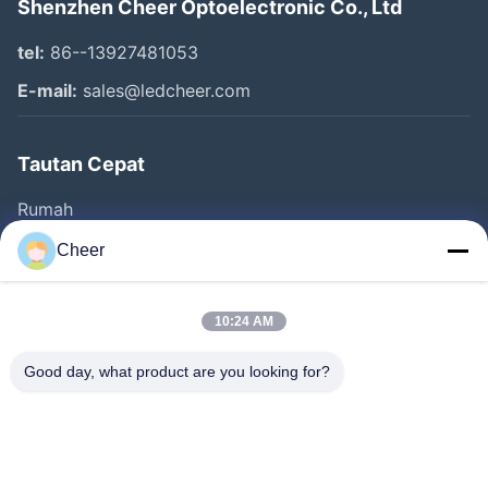
Shenzhen Cheer Optoelectronic Co., Ltd
tel:
86--13927481053
E-mail:
sales@ledcheer.com
Tautan Cepat
Rumah
Produk
Cheer
Tentang Kita
Wisata Pabrik
10:24 AM
Kontrol Kualitas
Good day, what product are you looking for?
Hubungi Kami
Berita
Larutan