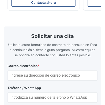
x 192. Ideal para eventos en vivo con fácil
eventos con a
Contacta ahora
instalación y compatibilidad de voltaje
configuració
global (AC100-240V).
exteriores.
Solicitar una cita
Utilice nuestro formulario de contacto de consulta en línea
a continuación si tiene alguna pregunta. Nuestro equipo
se pondrá en contacto con usted lo antes posible.
Correo electrónico
*
Teléfono / WhatsApp