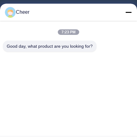
Productos
Cheer
Sobre Nosotros
Visita A La Fábrica
7:23 PM
Control De Calidad
Good day, what product are you looking for?
Contacto
Noticias
Solución
Preguntas Frecuentes
Síguenos.