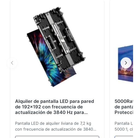
3840 Hz, diseño de ahorro de energía, mantenimiento
delantero y trasero y material retardante de fuego,
ofrece una imagen llamativa única para cualquier
escenario.
Alquiler de pantalla LED para pared
5000Ratio
de 192x192 con frecuencia de
de pantall
actualización de 3840 Hz para
Protecció
espectáculos en vivo
de actuali
Pantalla LED de alquiler liviana de 7,2 kg
Pantalla LED
con frecuencia de actualización de 3840
5000:1, clas
Hz, brillo de 700 cd/m² y resolución de 192
actualizació