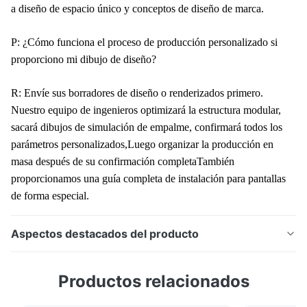
a diseño de espacio único y conceptos de diseño de marca.
P: ¿Cómo funciona el proceso de producción personalizado si
proporciono mi dibujo de diseño?
R: Envíe sus borradores de diseño o renderizados primero.
Nuestro equipo de ingenieros optimizará la estructura modular,
sacará dibujos de simulación de empalme, confirmará todos los
parámetros personalizados,Luego organizar la producción en
masa después de su confirmación completaTambién
proporcionamos una guía completa de instalación para pantallas
de forma especial.
Aspectos destacados del producto
La pantalla LED creativa personalizada admite formas
Productos relacionados
especiales ilimitadas, incluidas triángulo, trompeta,
letra y esfera. Equipado con alta actualización de