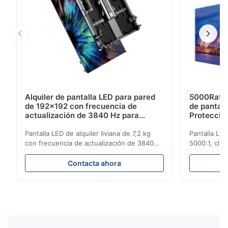
Alquiler de pantalla LED para pared
5000Ratio
de 192x192 con frecuencia de
de pantall
actualización de 3840 Hz para
Protecció
espectáculos en vivo
de actuali
Pantalla LED de alquiler liviana de 7,2 kg
Pantalla LED
con frecuencia de actualización de 3840
5000:1, clas
Hz, brillo de 700 cd/m² y resolución de 192
actualizació
x 192. Ideal para eventos en vivo con fácil
eventos con a
Contacta ahora
instalación y compatibilidad de voltaje
configuració
global (AC100-240V).
exteriores.