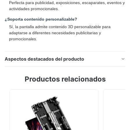
Perfecta para publicidad, exposiciones, escaparates, eventos y
actividades promocionales.
¿Soporta contenido personalizable?
Sí, la pantalla admite contenido 3D personalizable para
adaptarse a diferentes necesidades publicitarias y
promocionales.
Aspectos destacados del producto
Pantalla LED holográfica con paso de píxeles de 3,91
Productos relacionados
mm, brillo de 3000 cd/m² y escala de grises de 16
bits. Cuenta con LED SMD1717, frecuencia de
actualización de 3840 Hz y funcionamiento de 100-
220 V CA. Ideal para comercio minorista, eventos y
exposiciones con opciones personalizables.