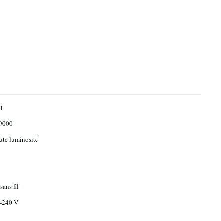
 1
 9000
te luminosité
sans fil
-240 V