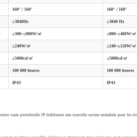
160° / 160°
160° / 160°
≥3840Hz
≥3840 Hz
e
≤300~≤800W/㎡
≤800~≤400W/㎡
≤240W/㎡
≤240~≤120W/㎡
≤5000cd/㎡
≤5000cd/㎡
100 000 heures
100 000 heures
IP43
IP43
notre vaste portefeuille IP établissent une nouvelle norme mondiale pour les écr