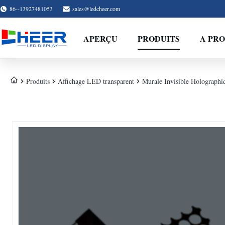
86--13927481053
sales@ledcheer.com
APERÇU
PRODUITS
A PRO
Produits
Affichage LED transparent
Murale Invisible Holographi