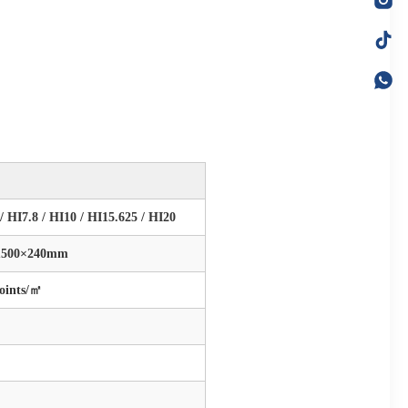
HI7.8 / HI10 / HI15.625 / HI20
1500×240mm
points/㎡