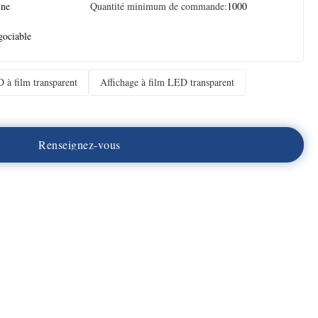
ine
Quantité minimum de commande:
1000
ociable
D à film transparent
Affichage à film LED transparent
R
e
n
s
e
i
g
n
e
z
-
v
o
u
s