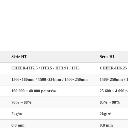
Série HT
Série HI
CHEER-HT2.5 / HT3.5 / HT3.91 / HT5
CHEER-HI6.25 / 
1500×160mm / 1500×224mm / 1500×250mm
1500×250mm / 
160 000 ~ 40 000 points/㎡
25 600 ~ 4 096 
70% ~ 88%
85% ~ 98%
2kg/㎡
2kg/㎡
0,8 mm
0,8 mm