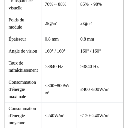
Transparence
70% ~ 88%
85% ~ 98%
visuelle
Poids du
2kg/㎡
2kg/㎡
module
Épaisseur
0,8 mm
0,8 mm
Angle de vision
160° / 160°
160° / 160°
Taux de
≥3840 Hz
≥3840 Hz
rafraîchissement
Consommation
≤300~800W/
d'énergie
≤400~800W/㎡
㎡
maximale
Consommation
d'énergie
≤240W/㎡
≤120~240W/㎡
moyenne