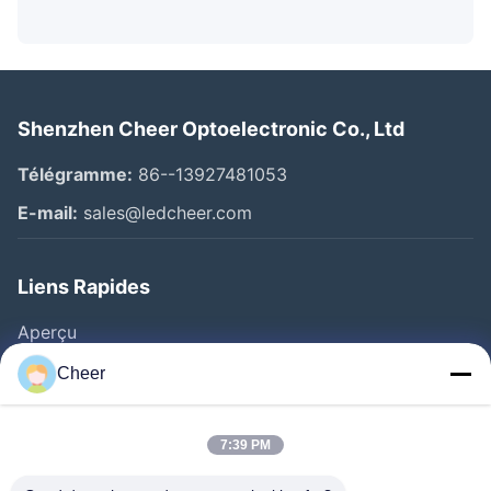
Shenzhen Cheer Optoelectronic Co., Ltd
Télégramme:
86--13927481053
E-mail:
sales@ledcheer.com
Liens Rapides
Aperçu
Produits
Cheer
A Propos De Nous
Visite D'usine
7:39 PM
Contrôle De La Qualité