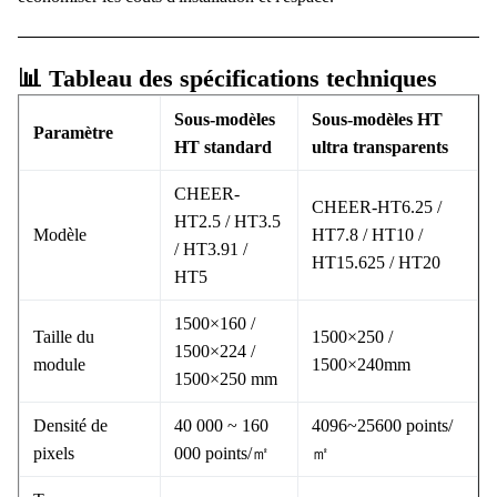
📊 Tableau des spécifications techniques
Sous-modèles
Sous-modèles HT
Paramètre
HT standard
ultra transparents
CHEER-
CHEER-HT6.25 /
HT2.5 / HT3.5
Modèle
HT7.8 / HT10 /
/ HT3.91 /
HT15.625 / HT20
HT5
1500×160 /
Taille du
1500×250 /
1500×224 /
module
1500×240mm
1500×250 mm
Densité de
40 000 ~ 160
4096~25600 points/
pixels
000 points/㎡
㎡