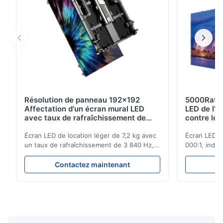
Résolution de panneau 192x192
5000Ratio 
Affectation d'un écran mural LED
LED de l'é
avec taux de rafraîchissement de
contre les
3840Hz pour les émissions en direct
Écran LED de location léger de 7,2 kg avec
Écran LED d
un taux de rafraîchissement de 3 840 Hz,
000:1, indic
une luminosité de 700 cd/m² et une
rafraîchiss
résolution de 192 x 192. Idéal pour les
les événeme
Contactez maintenant
C
événements en direct avec une installation
élevée, une 
facile et une compatibilité de tension
facile pour 
globale (AC100-240V).
intérieure/e