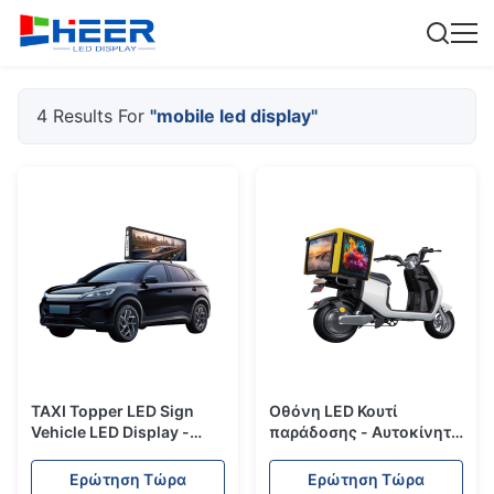
4 Results For
"mobile led display"
TAXI Topper LED Sign
Οθόνη LED Κουτί
Vehicle LED Display -
παράδοσης - Αυτοκίνητο
Σειρά TT
τοποθετημένο με υψηλή
φωτεινότητα για
Ερώτηση Τώρα
Ερώτηση Τώρα