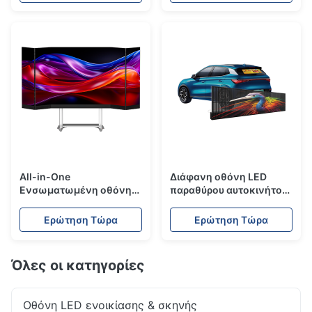
διαφήμιση κίνησης
All-in-One
Διάφανη οθόνη LED
Ενσωματωμένη οθόνη
παραθύρου αυτοκινήτου
LED | Αναδιπλούμενη
- Σειρά CW
οθόνη συσκέψεων -
Ερώτηση Τώρα
Ερώτηση Τώρα
Σειρά AIO
Όλες οι κατηγορίες
Οθόνη LED ενοικίασης & σκηνής