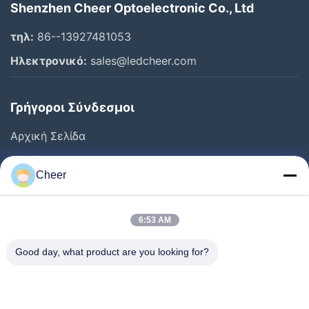
Shenzhen Cheer Optoelectronic Co., Ltd
τηλ:
86--13927481053
Ηλεκτρονικό:
sales@ledcheer.com
Γρήγοροι Σύνδεσμοι
Αρχική Σελίδα
Προϊόντα
Cheer
Σχετικά Με Εμάς
Γύρος Εργοστασίων
6:53 AM
Ποιοτικός Έλεγχος
Good day, what product are you looking for?
Επαφή
Νέα
Διάλυμα