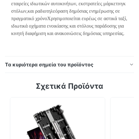
εταιρείες ιδιωτικών αυτοκινήτων, εκστρατείες μάρκετινγκ
στόλων,και ραδιοτηλεόραση δημόσιας ενημέρωσης σε
πραγματικό χρόνοΧρησιμοποιείται ευρέως σε αστικά ταξί,
ιδιωτικά οχήματα ενοικίασης και στόλους παράδοσης για
κινητή διαφήμιση και ανακοινώσεις δημόσιας υπηρεσίας.
Τα κυριότερα σημεία του προϊόντος
Διάφανη οθόνη LED της σειράς CW με διαφάνεια έως
Σχετικά Προϊόντα
και 60%, 4500-5000cd/㎡ υψηλή φωτεινότητα,
ελαφριά δομή αλουμινίου και εύκολη εγκατάσταση.
Υποστηρίζει στόχευση τροχιάς GPS, ιδανική για
διαφημίσεις DOOH που τοποθετούνται στο πίσω
παράθυρο.