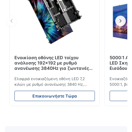
Ενοικίαση οθόνης LED τοίχου
5000:1 Αν
ανάλυσης 192x192 με ρυθμό
LED Σκην
ανανέωσης 3840Hz για ζωντανές
Εισόδου 
εκδηλώσεις
3840Hz
Ελαφριά ενοικιαζόμενη οθόνη LED 7,2
Ενοικιαζόμε
κιλών με ρυθμό ανανέωσης 3840 Hz,
5000:1, βαθ
φωτεινότητα 700 cd/m² και ανάλυση
ανανέωσης 3
192x192. Ιδανικό για ζωντανές εκδηλώσεις
εκδηλώσεις
Επικοινωνήστε Τώρα
Ε
με εύκολη εγκατάσταση και παγκόσμια
ανθεκτικότη
συμβατότητα τάσης (AC100-240V).
εσωτερική/