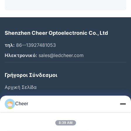
Shenzhen Cheer Optoelectronic Co., Ltd
τηλ:
86--13927481053
Ηλεκτρονικό:
sales@ledcheer.com
Γρήγοροι Σύνδεσμοι
Αρχική Σελίδα
Προϊόντα
Cheer
Σχετικά Με Εμάς
Γύρος Εργοστασίων
8:39 AM
Ποιοτικός Έλεγχος