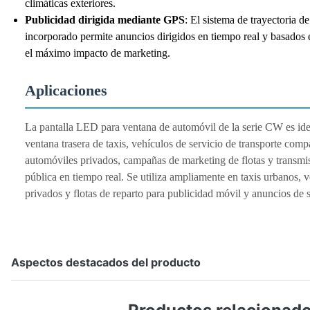
climáticas exteriores.
Publicidad dirigida mediante GPS
: El sistema de trayectoria d
incorporado permite anuncios dirigidos en tiempo real y basados ​​
el máximo impacto de marketing.
Aplicaciones
La pantalla LED para ventana de automóvil de la serie CW es idea
ventana trasera de taxis, vehículos de servicio de transporte comp
automóviles privados, campañas de marketing de flotas y transmi
pública en tiempo real. Se utiliza ampliamente en taxis urbanos, v
privados y flotas de reparto para publicidad móvil y anuncios de s
Aspectos destacados del producto
Pantalla LED transparente para ventana de automóvil 
de transparencia, alto brillo de 4500-5000 cd/㎡, estru