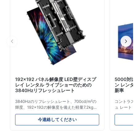
192x192 パネル解像度 LED壁ディスプ
5000対比
レイ レンタル ライブショーのための
ン レンタル 
3840Hzリフレッシュレート
新率
3840Hzのリフレッシュレート、700cd/m²の
コントラスト 
輝度、192x192の解像度を備えた軽量7.2kgの
ュ レート 3
レンタルLEDディスプレイ。簡単な設置と世界
レイ。高輝度
的な電圧互換性 (AC100-240V) により、ライ
ための簡単
今連絡してください
ブ イベントに最適です。
最適です。