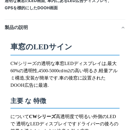
透明な裏窓のLED画面
,
車内にあるLED広告ディスプレイ
,
GPSを標的にしたDOOH画面
製品の説明
車窓のLEDサイン
CWシリーズの透明な車窓LEDディスプレイは,最大
60%の透明性,4500-5000cd/m2の高い明るさ,軽量アル
ミ構造,安装が簡単です.車の後窓に設置された
DOOH広告に最適.
主要 な 特徴
について
CWシリーズ
高透明度で明るい外側のLED
で 透明なLEDディスプレイですドライバーの後ろの