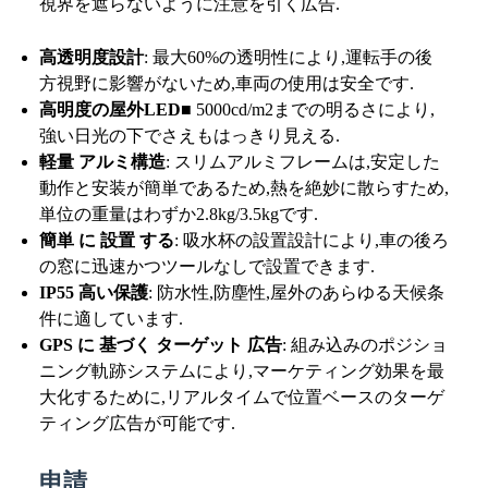
視界を遮らないように注意を引く広告.
高透明度設計
: 最大60%の透明性により,運転手の後
方視野に影響がないため,車両の使用は安全です.
高明度の屋外LED
■ 5000cd/m2までの明るさにより,
強い日光の下でさえもはっきり見える.
軽量 アルミ構造
: スリムアルミフレームは,安定した
動作と安装が簡単であるため,熱を絶妙に散らすため,
単位の重量はわずか2.8kg/3.5kgです.
簡単 に 設置 する
: 吸水杯の設置設計により,車の後ろ
の窓に迅速かつツールなしで設置できます.
IP55 高い保護
: 防水性,防塵性,屋外のあらゆる天候条
件に適しています.
GPS に 基づく ターゲット 広告
: 組み込みのポジショ
ニング軌跡システムにより,マーケティング効果を最
大化するために,リアルタイムで位置ベースのターゲ
ティング広告が可能です.
申請