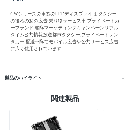
CWシリーズの車窓のLEDディスプレイは タクシー
の後ろの窓の広告 乗り物サービス車 プライベートカ
ーブランド 艦隊マーケティングキャンペーンリアル
タイム公共情報放送都市タクシー,プライベートレン
タカー,配送車隊でモバイル広告や公共サービス広告
に広く使用されています.
製品のハイライト
CW シリーズ透明車窓 LED ディスプレイは、最大 60%
関連製品
の透明度、4500 ～ 5000cd/㎡ の高輝度、軽量アルミニ
ウム構造、簡単な取り付けを備えています。 GPS 軌跡タ
ーゲティングをサポートしており、後部窓の車載 DOOH
広告に最適です。