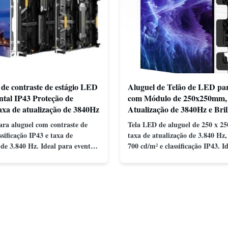
 de contraste de estágio LED
Aluguel de Telão de LED pa
ntal IP43 Proteção de
com Módulo de 250x250mm,
axa de atualização de 3840Hz
Atualização de 3840Hz e Bri
700cd/M2
ra aluguel com contraste de
Tela LED de aluguel de 250 x 
ssificação IP43 e taxa de
taxa de atualização de 3.840 Hz,
 de 3.840 Hz. Ideal para eventos
700 cd/m² e classificação IP43. I
ilho, durabilidade e fácil
shows e eventos, oferecendo alta 
o para uso interno/externo.
durabilidade e fácil transporte.