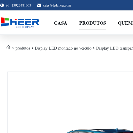
86--13927481053
sales@ledcheer.com
CASA
PRODUTOS
QUEM
produtos
Display LED montado no veículo
Display LED transpare