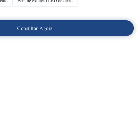
culo
Ecrã de exibição LED de carro
C
o
n
s
u
l
t
a
r
A
g
o
r
a