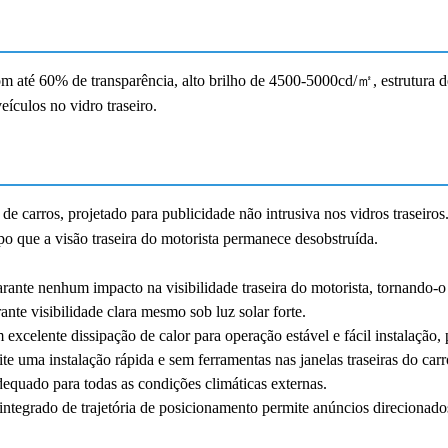
m até 60% de transparência, alto brilho de 4500-5000cd/㎡, estrutura de
ículos no vidro traseiro.
de carros, projetado para publicidade não intrusiva nos vidros traseiro
o que a visão traseira do motorista permanece desobstruída.
rante nenhum impacto na visibilidade traseira do motorista, tornando-o
nte visibilidade clara mesmo sob luz solar forte.
m excelente dissipação de calor para operação estável e fácil instalaçã
 uma instalação rápida e sem ferramentas nas janelas traseiras do carr
dequado para todas as condições climáticas externas.
 integrado de trajetória de posicionamento permite anúncios direciona