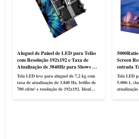
Aluguel de Painel de LED para Telão
5000Ratio
com Resolução 192x192 e Taxa de
Screen Re
Atualização de 3840Hz para Shows Ao
entrada T
Vivo
Tela LED leve para aluguel de 7,2 kg com
Tela LED pa
taxa de atualização de 3.840 Hz, brilho de
5.000:1, cla
700 cd/m² e resolução de 192x192. Ideal
atualização
para eventos ao vivo com fácil instalação e
com alto br
compatibilidade de tensão global (AC100-
configuraçã
240V).