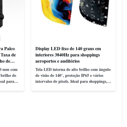
ra Palco
Display LED fixo de 140 graus em
 Taxa de
interiores 3840Hz para shoppings
lho de
aeroportos e auditórios
250 mm com
Tela LED interna de alto brilho com ângulo
 brilho de
de visão de 140°, proteção IP65 e vários
deal para
intervalos de pixels. Ideal para shoppings,
clareza,
aeroportos e auditórios com visuais
vibrantes e desempenho confiável.