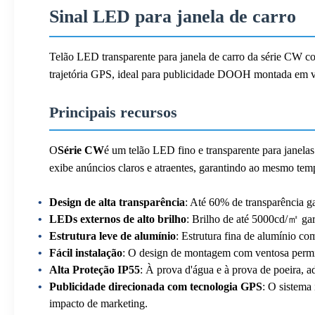
Sinal LED para janela de carro
Telão LED transparente para janela de carro da série CW co
trajetória GPS, ideal para publicidade DOOH montada em ve
Principais recursos
O
Série CW
é um telão LED fino e transparente para janelas 
exibe anúncios claros e atraentes, garantindo ao mesmo temp
Design de alta transparência
: Até 60% de transparência ga
LEDs externos de alto brilho
: Brilho de até 5000cd/㎡ gara
Estrutura leve de alumínio
: Estrutura fina de alumínio co
Fácil instalação
: O design de montagem com ventosa permite
Alta Proteção IP55
: À prova d'água e à prova de poeira, a
Publicidade direcionada com tecnologia GPS
: O sistema
impacto de marketing.