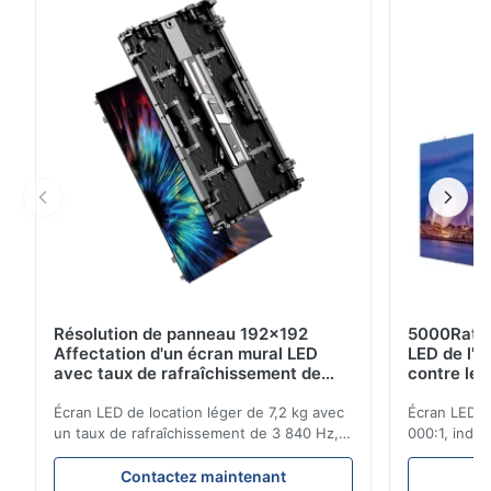
écrans et un contrôle diversifié via
USB/WiFi/4G/APP/HDMI. Doté d'une fréquence ultra-
élevée de 3 840 Hz
Résolution de panneau 192x192
5000Ratio 
Affectation d'un écran mural LED
LED de l'é
avec taux de rafraîchissement de
contre les
3840Hz pour les émissions en direct
Écran LED de location léger de 7,2 kg avec
Écran LED d
un taux de rafraîchissement de 3 840 Hz,
000:1, indic
une luminosité de 700 cd/m² et une
rafraîchiss
résolution de 192 x 192. Idéal pour les
les événeme
Contactez maintenant
C