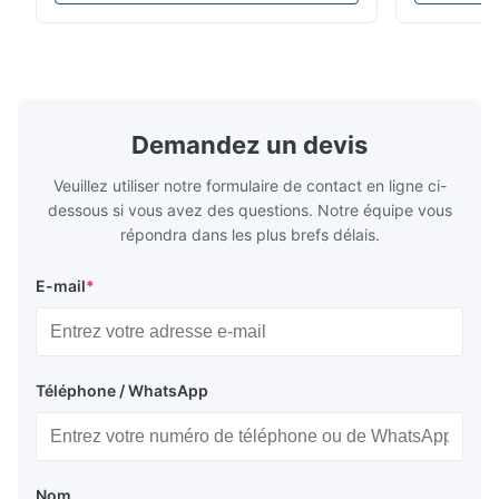
événements en direct avec une installation
élevée, une 
facile et une compatibilité de tension
facile pour 
globale (AC100-240V).
intérieure/e
Demandez un devis
Veuillez utiliser notre formulaire de contact en ligne ci-
dessous si vous avez des questions. Notre équipe vous
répondra dans les plus brefs délais.
E-mail
*
Téléphone / WhatsApp
Nom