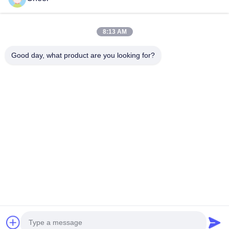
A Propos De Nous
Visite D'usine
8:13 AM
Contrôle De La Qualité
Good day, what product are you looking for?
Contact
Nouvelles
Solution
FAQ
Suivez-Nous!
©2026- Shenzhen Cheer Optoelectronic Co., Ltd. . Tous droits réservés.