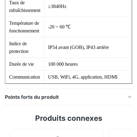
Taux de
≥3840Hz
rafraîchissement
Température de
-20 ~ 60 ℃
fonctionnement
Indice de
IP54 avant (GOB), IP43 arrière
protection
Durée de vie
100 000 heures
Communication
USB, WiFi, 4G, application, HDMI
Points forts du produit
La série PS est un afficheur LED vertical avec
Produits connexes
technologie de haute protection COB/GOB en option.
Équipé de roulettes mobiles pour un déplacement
gratuit, il prend en charge l'épissage en cascade multi-