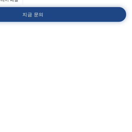
지
금
문
의