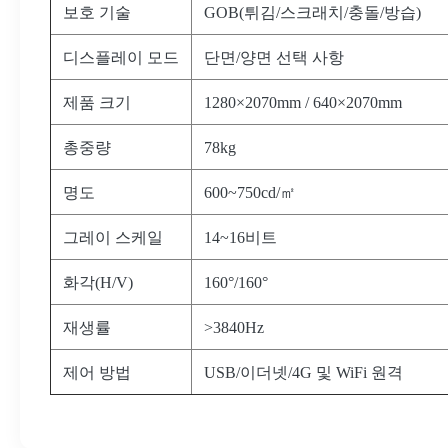
보호 기술
GOB(튀김/스크래치/충돌/방습)
디스플레이 모드
단면/양면 선택 사항
제품 크기
1280×2070mm / 640×2070mm
총중량
78kg
명도
600~750cd/㎡
그레이 스케일
14~16비트
화각(H/V)
160°/160°
재생률
>3840Hz
제어 방법
USB/이더넷/4G 및 WiFi 원격