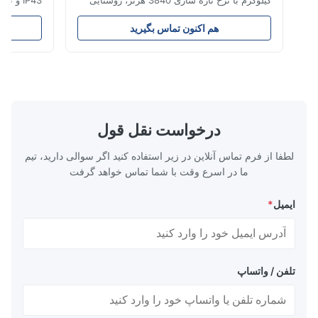
کیلوگرم با نرخ تازه سازی 3840 هرتز، روشنایی
700 cd/m² و وضوح 192x192. ایده آل برای
رویدادهایی با روش
رویدادهای زنده با نصب آسان و سازگاری با ولتاژ
آسان برای استفا
هم اکنون تماس بگیرید
هم 
جهانی (AC100-240V).
درخواست نقل قول
لطفا از فرم تماس آنلاین در زیر استفاده کنید اگر سوالی دارید، تیم
ما در اسرع وقت با شما تماس خواهد گرفت
ایمیل
*
تلفن / واتساپ