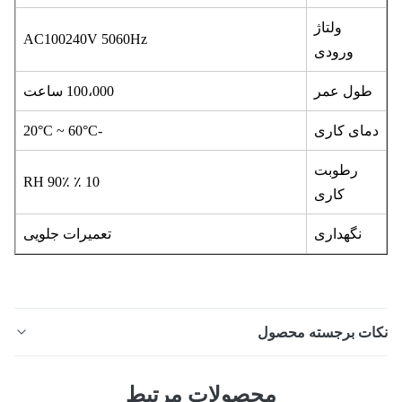
ولتاژ
AC100240V 5060Hz
ورودی
طول عمر
100،000 ساعت
مای کاری
-20°C ~ 60°C
رطوبت
10 ٪ 90٪ RH
کاری
نگهداری
تعمیرات جلویی
ات برجسته محصول
صفحه نمایش کروی LED داخلی و خارجی، مشاهده 360 درجه
محصولات مرتبط
همه جانبه را با اتصال بدون درز، نرخ تازه سازی بالا 3840 هرتز