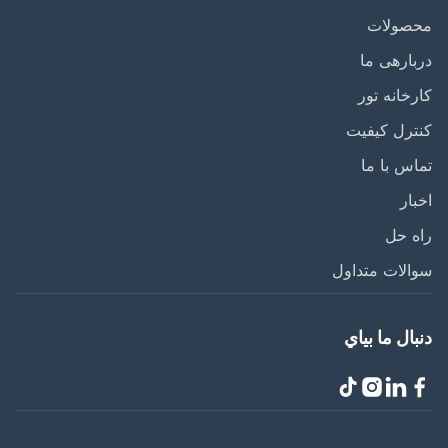
صولات
ارهی ما
خانه تور
رل کیفیت
س با ما
ار
 حل
لات متداول
ال ما بياي