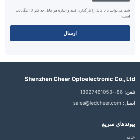
شما می‌توانید تا 5 فایل را بارگذاری کنید و اندازه هر فایل حداکثر 10 مگابایت
است.
ارسال
Shenzhen Cheer Optoelectronic Co., L
ن:
86--13927481053
یل:
sales@ledcheer.com
وندهای سریع
ه