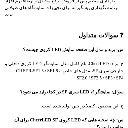
نگهداری منظم پس از فروش، رفع مشکل و ارتقاء نرم افزار
برنامه نگهداری پیشگیرانه برای تجهیزات نمایشگاه های طولانی
مدت
سوالات متداول
رند و مدل این صفحه نمایش LED کروی چیست؟
ج: برند: CheerLED، نام کامل مدل: نمایشگر LED کروی داخلی و
خارجی سری SF، مدل های خاص: CHEER-SF1.5 / SF1.8 /
SF2.0 / SF2.5 / SF3 / S
ایشگر LED sf سری SF در کجا تولید می شود؟
این محصول کاملا در چین تولید شده است.
س: چه صحنه هایی که LED کروی CheerLED SF برای آن
اسب است؟