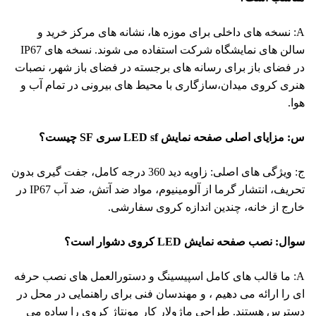
: نسخه های داخلی برای موزه ها، نشانه های مرکز خرید و
سالن های نمایشگاه شرکت استفاده می شوند. نسخه های IP67
فضای باز برای رسانه های برجسته در فضای باز شهر، نصبات
ی کروی میدان،سازگاری با محیط های بیرونی در تمام آب و
.
زایای اصلی صفحه نمایش LED sf سری SF چیست؟
ج: ویژگی های اصلی: زاویه دید 360 درجه کامل، جفت گیری بدون
تحریف، انتشار گرما از آلومینیوم، مواد ضد آتش، ضد آب IP67 در
ج از خانه، چندین اندازه کروی سفارشی.
: نصب صفحه نمایش LED کروی دشوار است؟
: ما قالب های کامل اسپیسینگ و دستورالعمل های نصب حرفه
را ارائه می دهیم ، و مهندسان فنی برای راهنمایی در محل در
رس هستند. طراحی ماژولار کار مونتاژ کروی را ساده می