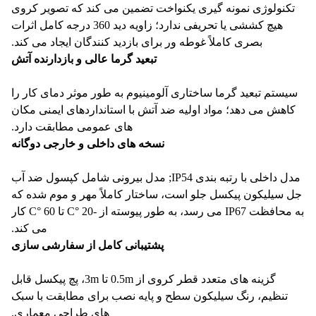
کنولوژی نمونه گیری یکنواخت تضمین می کند که تصویر کروی
هیچ کششی یا تحریفی ندارد؛ زاویه دید 360 درجه کامل اثرات
بصری کاملاً غوطه ور برای بازدید کنندگان ایجاد می کند.
تبعید گرما عالی و بازدارنده آتش
یستم تبعید گرما ساختاری آلومینیوم به طور موثر دمای کار را
اهش می دهد؛ مواد اولیه ضد آتش با استانداردهای ایمنی مکان
های عمومی مطابقت دارد.
نسخه های داخلی و خارجی دوگانه
مدل داخلی با رتبه بندی IP54; مدل بیرونی شامل کپسول ضد آب
 سیلیکون پیکسل جلو است، ساختار کاملاً مهر و موم شده که
به محافظت IP67 می رسد، به طور پیوسته از -20 °C تا 60 °C کار
می کند.
پشتیبانی کامل از سفارشی سازی
گزینه های متعدد قطر کروی از 0.5m تا 3m، پچ پیکسل قابل
تنظیم، رنگ سیلیکون سطح و پایه نصب برای مطابقت با سبک
های طراحی معماری.