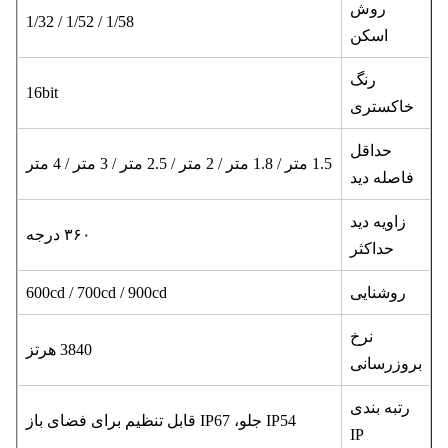
روش
1/58 / 1/52 / 1/32
اسکن
رنگ
16bit
خاکستری
حداقل
1.5 متر / 1.8 متر / 2 متر / 2.5 متر / 3 متر / 4 متر
فاصله دید
زاویه دید
۳۶۰ درجه
حداکثر
روشنایی
600cd / 700cd / 900cd
نرخ
3840 هرتز
روزرسانی
رتبه بندی
IP54 جلو، IP67 قابل تنظیم برای فضای باز
IP