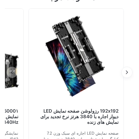
و طراحی ضد حریق ارائه می دهد. نسخه فضای باز از ساختار
ضد آب IP67 کاملا مهر و موم شده استفاده می کند که از قطر
فارشی برای نمایشگاه و تاسیسات خلاقانه پشتیبانی می کند.
192x192 رزولوشن صفحه نمایش LED
5000۱- 
دیوار اجاره با 3840 هرتز نرخ تجدید برای
نمایش های زنده
3840Hz نرخ تجدید
صفحه نمایش LED اجاره ای سبک وزن 7.2