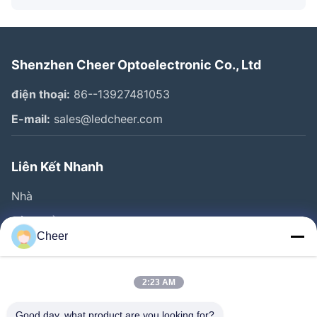
Shenzhen Cheer Optoelectronic Co., Ltd
điện thoại:
86--13927481053
E-mail:
sales@ledcheer.com
Liên Kết Nhanh
Nhà
Sản Phẩm
Cheer
Về Chúng Tôi
Tham Quan Nhà Máy
2:23 AM
Kiểm Soát Chất Lượng
Good day, what product are you looking for?