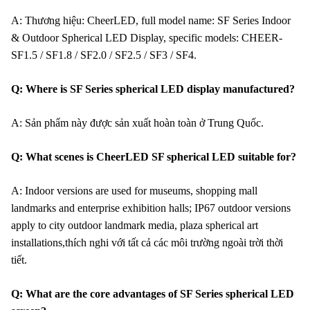
A: Thương hiệu: CheerLED, full model name: SF Series Indoor
& Outdoor Spherical LED Display, specific models: CHEER-
SF1.5 / SF1.8 / SF2.0 / SF2.5 / SF3 / SF4.
Q: Where is SF Series spherical LED display manufactured?
A: Sản phẩm này được sản xuất hoàn toàn ở Trung Quốc.
Q: What scenes is CheerLED SF spherical LED suitable for?
A: Indoor versions are used for museums, shopping mall
landmarks and enterprise exhibition halls; IP67 outdoor versions
apply to city outdoor landmark media, plaza spherical art
installations,thích nghi với tất cả các môi trường ngoài trời thời
tiết.
Q: What are the core advantages of SF Series spherical LED