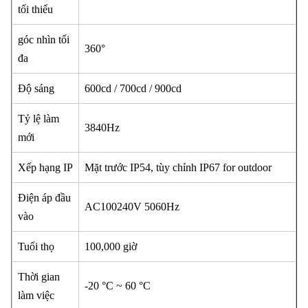
tối thiểu
góc nhìn tối
360°
đa
Độ sáng
600cd / 700cd / 900cd
Tỷ lệ làm
3840Hz
mới
Xếp hạng IP
Mặt trước IP54, tùy chỉnh IP67 for outdoor
Điện áp đầu
AC100240V 5060Hz
vào
Tuổi thọ
100,000 giờ
Thời gian
-20 °C ~ 60 °C
làm việc