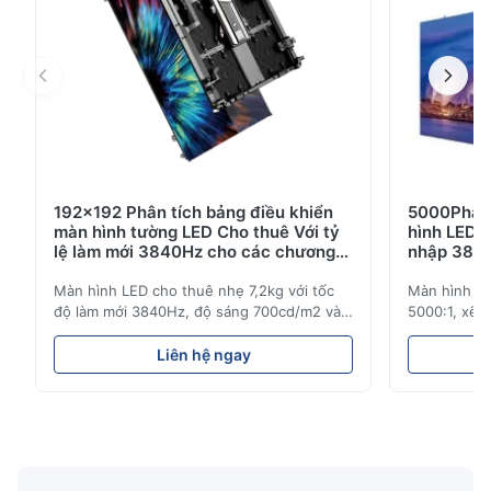
192x192 Phân tích bảng điều khiển
5000Phân 
màn hình tường LED Cho thuê Với tỷ
hình LED 
lệ làm mới 3840Hz cho các chương
nhập 3840
trình trực tiếp
Màn hình LED cho thuê nhẹ 7,2kg với tốc
Màn hình LE
độ làm mới 3840Hz, độ sáng 700cd/m2 và
5000:1, xếp
độ phân giải 192x192. Lý tưởng cho các sự
3840Hz. Lý 
kiện trực tiếp với khả năng lắp đặt dễ dàng
sáng cao, đ
Liên hệ ngay
và khả năng tương thích điện áp toàn cầu
để sử dụng 
(AC100-240V).