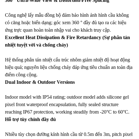
360 ° Ultra-Wide View & Distortion-Free Splicing
Công nghệ lấy mẫu đồng bộ đảm bảo hình ảnh hình cầu không
có căng hoặc biến dạng; góc xem 360 ° đầy đủ tạo ra các hiệu
ứng trực quan hoàn toàn nhập vai cho khách truy cập.
Excellent Heat Dissipation & Fire Retardancy (Sự phân tán
nhiệt tuyệt vời và chống cháy)
Hệ thống phân tán nhiệt cấu trúc nhôm giảm nhiệt độ hoạt động
hiệu quả; nguyên liệu chống cháy đáp ứng tiêu chuẩn an toàn địa
điểm công cộng.
Dual Indoor & Outdoor Versions
Indoor model with IP54 rating; outdoor model adds silicone gel
pixel front waterproof encapsulation, fully sealed structure
reaching IP67 protection, working steadily from -20°C to 60°C.
Hỗ trợ tùy chỉnh đầy đủ
Nhiều tùy chọn đường kính hình cầu từ 0.5m đến 3m, pitch pixel