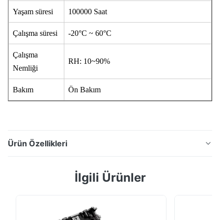
Yaşam süresi
100000 Saat
Çalışma süresi
-20°C ~ 60°C
Çalışma
RH: 10~90%
Nemliği
Bakım
Ön Bakım
Ürün Özellikleri
İç ve dış mekan küresel LED ekranı, kesintisiz
İlgili Ürünler
birleştirme, 3840Hz yüksek yenileme hızı ve yangına
dayanıklı tasarımla etkileyici 360° görüntüleme sunar.
Dış mekan versiyonu, sergi ve yaratıcı kurulumlar için
özel çapı destekleyen, tamamen yalıtılmış IP67 su