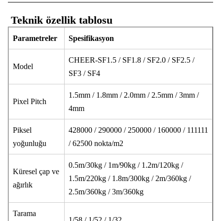
️ Teknik özellik tablosu
Parametreler
Spesifikasyon
CHEER-SF1.5 / SF1.8 / SF2.0 / SF2.5 /
Model
SF3 / SF4
1.5mm / 1.8mm / 2.0mm / 2.5mm / 3mm /
Pixel Pitch
4mm
Piksel
428000 / 290000 / 250000 / 160000 / 111111
yoğunluğu
/ 62500 nokta/m2
0.5m/30kg / 1m/90kg / 1.2m/120kg /
Küresel çap ve
1.5m/220kg / 1.8m/300kg / 2m/360kg /
ağırlık
2.5m/360kg / 3m/360kg
Tarama
1/58 / 1/52 / 1/32