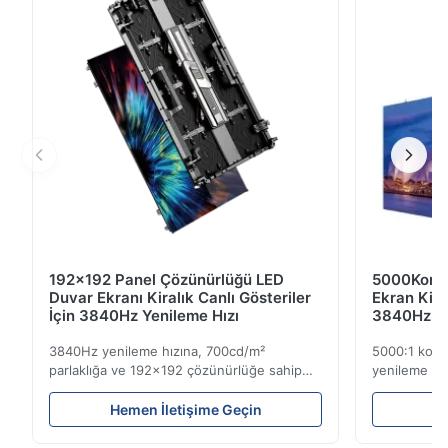
geçirmez yapıyı benimser
192x192 Panel Çözünürlüğü LED
5000Kontr
Duvar Ekranı Kiralık Canlı Gösteriler
Ekran Kir
İçin 3840Hz Yenileme Hızı
3840Hz Ye
3840Hz yenileme hızına, 700cd/m²
5000:1 kont
parlaklığa ve 192x192 çözünürlüğe sahip
yenileme hız
hafif 7,2 kg kiralık LED ekran. Kolay kurulum
Yüksek parlak
ve global voltaj uyumluluğu (AC100-240V)
mekan kullan
Hemen İletişime Geçin
He
ile canlı etkinlikler için idealdir.
etkinlikler iç