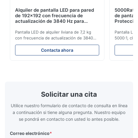
Alquiler de pantalla LED para pared
5000Ratio
de 192x192 con frecuencia de
de pantall
actualización de 3840 Hz para
Protecció
espectáculos en vivo
de actuali
Pantalla LED de alquiler liviana de 7,2 kg
Pantalla LED
con frecuencia de actualización de 3840
5000:1, clas
Hz, brillo de 700 cd/m² y resolución de 192
actualizació
x 192. Ideal para eventos en vivo con fácil
eventos con a
Contacta ahora
instalación y compatibilidad de voltaje
configuració
global (AC100-240V).
exteriores.
Solicitar una cita
Utilice nuestro formulario de contacto de consulta en línea
a continuación si tiene alguna pregunta. Nuestro equipo
se pondrá en contacto con usted lo antes posible.
Correo electrónico
*