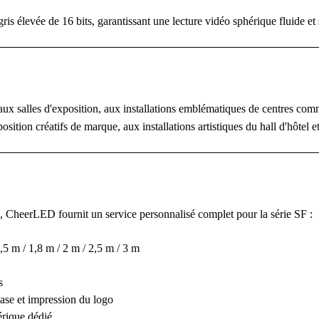
ris élevée de 16 bits, garantissant une lecture vidéo sphérique fluide et
x salles d'exposition, aux installations emblématiques de centres com
osition créatifs de marque, aux installations artistiques du hall d'hôtel 
, CheerLED fournit un service personnalisé complet pour la série SF :
,5 m / 1,8 m / 2 m / 2,5 m / 3 m
s
base et impression du logo
érique dédié