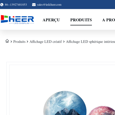
86--13927481053
sales@ledcheer.com
APERÇU
PRODUITS
A PRO
Produits
Affichage LED créatif
Affichage LED sphérique intérieur