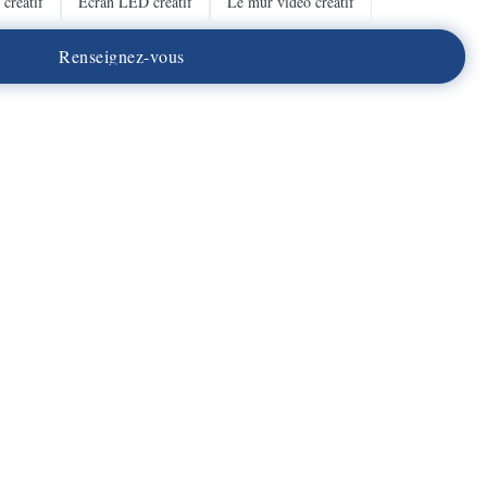
créatif
Écran LED créatif
Le mur vidéo créatif
R
e
n
s
e
i
g
n
e
z
-
v
o
u
s