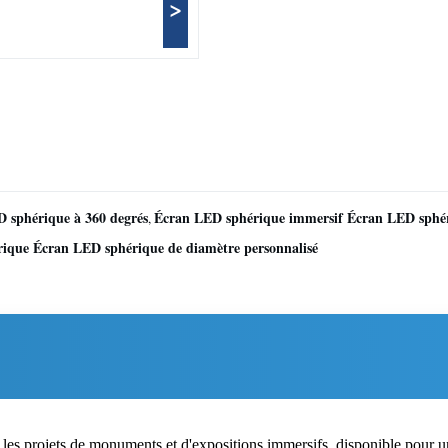
>
 sphérique à 360 degrés
Écran LED sphérique immersif Écran LED sphér
,
rique Écran LED sphérique de diamètre personnalisé
es projets de monuments et d'expositions immersifs, disponible pour un